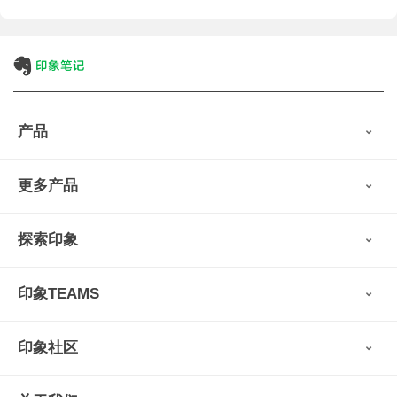
产品
印象笔记
更多产品
会员权益
免费下载
Verse
®
印象笔记·剪藏
探索印象
印象图记
轻记
最新动态
墨笔
印象TEAMS
用户故事
扫描宝
使用技巧
印象时间
功能亮点
视频教程
收藏家
印象社区
申请试用
帮助支持
印象录音机
识堂
认证咨询顾问
小程序