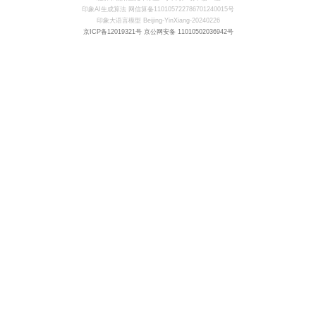
联系我们
印象AI生成算法 网信算备110105722786701240015号
印象大语言模型 Beijing-YinXiang-20240226
京ICP备12019321号
京公网安备 11010502036942号