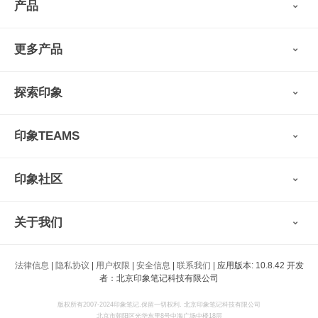
产品
印象笔记
更多产品
会员权益
免费下载
Verse
®
印象笔记·剪藏
探索印象
印象图记
轻记
最新动态
墨笔
印象TEAMS
用户故事
扫描宝
使用技巧
印象时间
功能亮点
视频教程
收藏家
印象社区
申请试用
帮助支持
印象录音机
识堂
认证咨询顾问
小程序
智能硬件
关于我们
印象大使
开发者
公司愿景
法律信息
|
隐私协议
|
用户权限
|
安全信息
|
联系我们
| 应用版本: 10.8.42 开发
印象生态
者：北京印象笔记科技有限公司
新闻动态
加入我们
版权所有2007-2024印象笔记.保留一切权利. 北京印象笔记科技有限公司
北京市朝阳区光华东里8号中海广场中楼18层