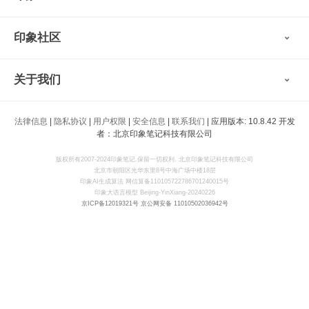
扫描宝
使用技巧
印象时间
功能亮点
视频教程
收藏家
印象社区
申请试用
帮助支持
印象录音机
识堂
认证咨询顾问
小程序
智能硬件
关于我们
印象大使
开发者
公司愿景
法律信息
|
隐私协议
|
用户权限
|
安全信息
|
联系我们
| 应用版本: 10.8.42 开发
印象生态
者：北京印象笔记科技有限公司
新闻动态
加入我们
版权所有2007-2024印象笔记.保留一切权利. 北京印象笔记科技有限公司
北京市朝阳区光华东里8号中海广场中楼18层
联系我们
印象AI生成算法 网信算备110105722786701240015号
印象大语言模型 Beijing-YinXiang-20240226
京ICP备12019321号
京公网安备 11010502036942号