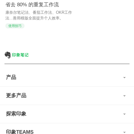
省去 80% 的重复工作流
康奈尔笔记法、番茄工作法、OKR工作
法...善用模版全面提升个人效率。
使用技巧
产品
印象笔记
更多产品
会员权益
免费下载
Verse
®
印象笔记·剪藏
探索印象
印象图记
轻记
最新动态
墨笔
印象TEAMS
用户故事