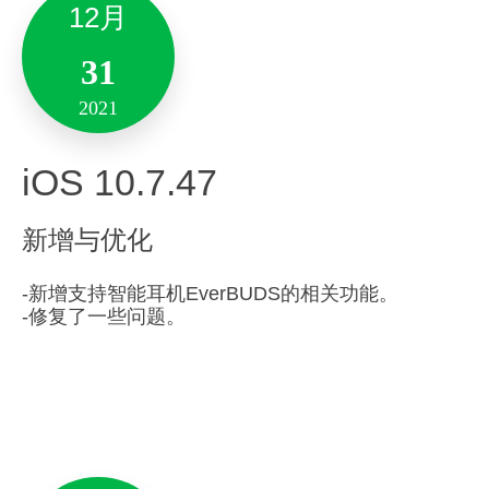
12月
新增与优化
其他优化：
10月
31
– 修复了大型表格导出pdf展示不全的问题。
22
2021
– 修复思维导图和大纲笔记在独立窗口下不能切换
2021
-修复了一些问题。
的问题。
iOS 10.7.47
Version 6.22.50
– 修复思维导图节点部分字符的显示问题。
新增与优化
– 性能优化，增强稳定性。
新增与优化
-新增支持智能耳机EverBUDS的相关功能。
-修复了一些问题。
备注:此版本仅支持10.14及其以上系统版本。
3月
全新「富文本评论」、「模块评论」功能火爆出现
～～
17
12月
2022
28
「评论」是多人协作场景中的特色功能，让你可