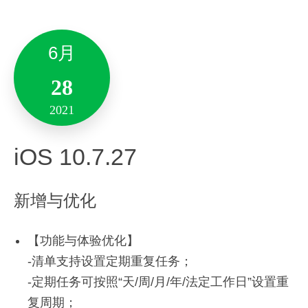
支持多人多屏动态协作，实时同步所有编辑的内
全新「富文本评论」、「模块评论」功能火爆出现
容；
Mac 9.5.1
~~
6月
支持实时感知所有模块的协同操作，包括光标位
置、模块选中、编辑等；
「评论」是多人协作场景中的特色功能,让你可以
28
新增与优化
支持离线编辑，并自动在联网时将内容同步到笔
对任何文字,和模块提建议意见,表达看法。协作者
2021
记内；
新增「隐私锁」功能：
也同时可以针对你的看法,再进行自由表达。
支持灵活控制协作者的编辑权限；
iOS 10.7.27
全新「@某人」功能,配套火爆出现~~
支持笔记共享到微信，与好友在微信小程序内一
-支持普通笔记本添加隐私锁，其中的笔记需要输入
起协作；
密码后才可以查看。
「@某人」是多人协作场景中配合「评论」一起
优化升级笔记历史，支持查看每个版本内容及修
新增与优化
使用的功能。你在评论内容的同时@他,他将立刻
优化「多人多屏动态编辑模式」功能：
改者。
收到站内通知,点击通知可以跳转到相应笔记看到
【功能与体验优化】
– 修复偶现的智能表格里一个单元格内出现多个复
你的互动。
优化：
-清单支持设置定期重复任务；
选框的问题;
性能优化，增强稳定性。
-定期任务可按照“天/周/月/年/法定工作日”设置重
– 修复偶现的在独立窗口点击加号时，插入模块的
优化网页书签功能。
复周期；