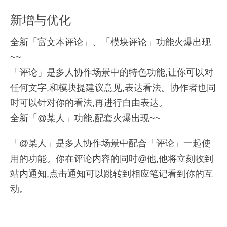
新增与优化
10
新增与优化
「脑图大纲」全新升级
2022
– 脑图笔记支持替换多彩主题、更改分支样式和结
全新「富文本评论」、「模块评论」功能火爆
出现
新增「隐私锁」功能：
构布局。
Android 10.7.56
~~
– 脑图笔记和大纲笔记同时支持插入图标、导出为
支持普通笔记本添加隐私锁，其中的笔记需要输
「评论」是多人协作场景中的特色功能,让你
可以对
图片和PDF。
入密码后才可以查看。
任何文字,和模块提建议意见,表达看法。协作
者也同
新增与优化
时可以针对你的看法,再进行自由表达。
「笔记」功能升级：
其他优化：
全新「@某人」功能,配套火爆出现~~
– 编写笔记时，可以根据自己的喜好任意调整行间
性能优化，增强稳定性。
距。
-修复了一些问题
。
「@某人」是多人协作场景中配合「评论」一
起使
用的功能。你在评论内容的同时@他,他将立刻收
到
其他优化：
6月
站内通知,点击通知可以跳转到相应笔记看到你的互
– 性能优化，增强稳定性。
动。
04
备注：此版本仅支持10.13及其以上系统版本。
2021