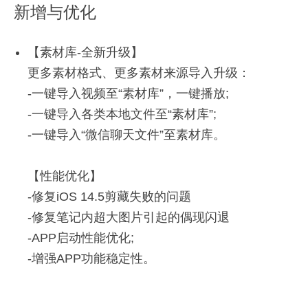
18
章更加美观易读。
新增与优化
支持对文档中的文本进行深度搜索。
2021
优化：
「印象识堂」功能升级
【素材库-全新升级】
性能优化，增强稳定性。
– 优化笔记保存体验。
Mac 9.5.0
更多素材格式、更多素材来源导入升级：
– 支持搜索感兴趣的作者。
-一键导入视频至“素材库”，一键播放;
3月
-一键导入各类本地文件至“素材库”;
新增与优化
「性能优化」
10
-一键导入“微信聊天文件”至素材库。
– 优化App启动性能;
全新「双向链接」、「知识星图」功能上线：
– 增强App功能稳定性。
2021
【性能优化】
「双向链接」-为笔记创建双向链接关系，轻松发现
-修复iOS 14.5剪藏失败的问题
Version6.21.69
关联信息，让你的知识流动起来！
-修复笔记内超大图片引起的偶现闪退
-支持为笔记创建双向链接，以插入笔记内链的方式
-APP启动性能优化;
新增与优化
创建关联关系
-增强APP功能稳定性。
8月
-支持在笔记侧边栏展示被引用的笔记标题
新增「语音转写」功能：