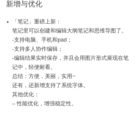
-支持特殊符号、特殊字符。
新增与优化
关联信息，让你的知识流动起来！
-支持高颜值字体样式，注释。
Android 10.7.49
支持为笔记创建双向链接，以插入笔记内链的方
「笔记」重磅上新：
其他优化：
式创建关联关系。
笔记里可以创建和编辑大纲笔记和思维导图了。
新增与优化
– 性能优化，增强稳定性。
支持在笔记侧边栏展示被引用的笔记标题。
-支持电脑、手机和pad；
支持在笔记侧边栏查看当前笔记的关联视图。
-支持多人协作编辑；
备注：此版本仅支持10.13及其以上系统版本。
支持在关联的笔记之间无缝跳转编辑。
-编辑结果实时保存，并且会用图片形式展现在笔
-首页顶栏新增入口。
感激你对印象笔记一直以来的支持，未来中国团队
记中，轻便耐看。
-修复长图二维码压缩问题。
「知识星图」- 借助AI智能语义分析，知识星图将自
将持续更新版本以提升印象笔记的功能、视觉体
总结：方便，美丽，实用~
动为你的笔记推荐关联关系，高效打造属于你的知
验。
还有，还新增支持了系统字体。
识星图。
其他优化：
备注:此版本仅支持10.13及其以上系统版本。
支持通过AI智能语义分析和双向链接为笔记创建
– 性能优化，增强稳定性。
知识星图。
5月
支持为全部笔记或单笔记本生成知识星图。
10月
30
支持将智能推荐链接一键生成为笔记双向链接。