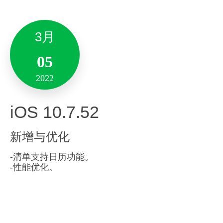
支持自定义属于自己的功能首页。
-新增「模板库」快捷功能入口。
增加置顶笔记功能，方便定位重要笔记。
3月
快速创建支持排序功能。
4月
-针对M1芯片全面优化，提升产品性能。
卡片类型包含置顶笔记、笔记本、清单任务等，
05
08
其中一定有一款是你需要的。
-优化了启动性能并增强了产品稳定性。
2022
2022
备注:此版本仅支持10.14及其以上系统版本。
全新「轻记」功能
：
iOS 10.7.52
轻记功能重磅上线。全新快捷的记录方式，无需
Android 10.7.67
设置分类和标题，快速记录自己的每一个想法瞬
1月
新增与优化
间。
新增与优化
14
-清单支持日历功能。
-性能优化。
2022
12月
– 长图分享-主题新增分类
01
Mac 9.5.17
– 优化了素材库的展现
2021