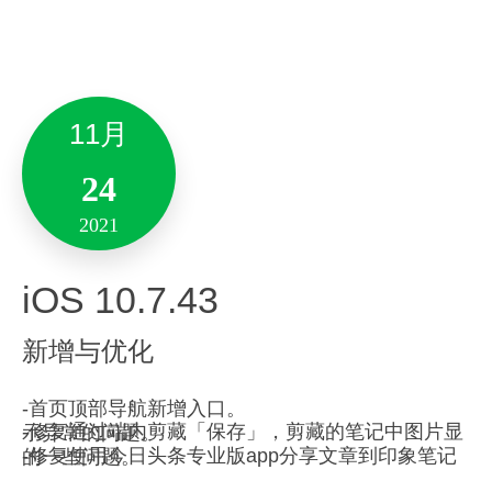
新增与优化
3月
Version 6.22.42
性能优化：
10
新增与优化
11月
-优化了启动性能并增强了产品稳定性。
2022
备注:此版本仅支持10.14及其以上系统版本。
24
Android 10.7.62
「
脑图大纲
」
全新升级
2021
10月
新增与优化
脑图笔记支持替换多彩主题、更改分支样式和结
iOS 10.7.43
构布局。
28
脑图笔记和大纲笔记同时支持插入图标、导出为
新增与优化
2021
图片和PDF。
–
修复了一些问题
-首页顶部导航新增入口。
「
笔记
」
功能升级：
Mac 9.5.13
-修复通过端内剪藏「保存」，剪藏的笔记中图片显示异常的问题。
-修复使用今日头条专业版app分享文章到印象笔记的一些问题。
编写笔记时，可以根据自己的喜好任意调整行间