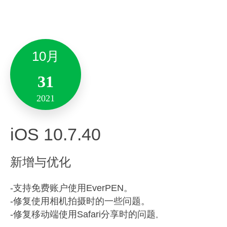
出现～～
-分享优化。
新增与优化
-清单新增任务入口。
「评论」是笔记多人协作场景中的特色功能，让
-修复了一些问题。
你可以对任何文字，和模块提建议意见，表达看
10月
法。协作者也同时可以针对你的看法，再进行自
重磅上新：
31
由表达。
笔记里可以创建和编辑大纲笔记和思维导图了。
2021
笔记全新「@某人」功能，配套火爆出现～～
支持电脑、手机和pad；
「@某人」是笔记多人协作场景中配合「评论」
iOS 10.7.40
2月
支持多人协作编辑；
一起使用的功能。你在评论内容的同时@他，他
编辑结果实时保存，并且会用图片形式展现在笔
11
将立刻收到站内通知，点击通知可以跳转到相应
新增与优化
记中，轻便耐看。
笔记看到你的互动。
2022
-支持免费账户使用EverPEN。
总结：方便，美丽，实用~
备注:此版本仅支持10.13及其以上系统版本。
-修复使用相机拍摄时的一些问题。
Android 10.7.58
还有，还新增支持了系统字体。
-修复移动端使用Safari分享时的问题
。