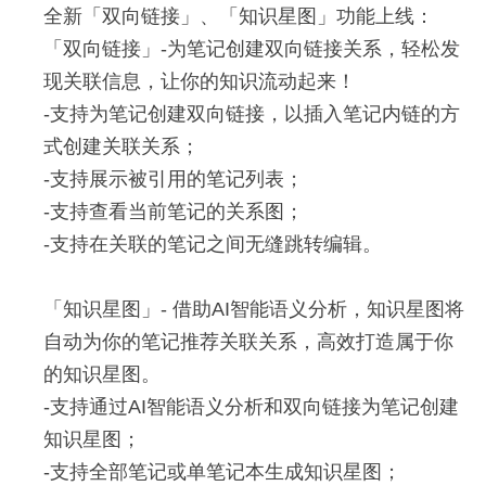
-支持电脑、手机和pad；
-新增扫译笔新词典。
全新「双向链接」、「知识星图」功能上线：
新增与优化
-支持多人协作编辑；
-支持小米小部件。
「双向链接」-为笔记创建双向链接关系，轻松发
-编辑结果实时保存，并且会用图片形式展现在笔记
-修复了一些问题。
现关联信息，让你的知识流动起来！
中，轻便耐看。
-支持为笔记创建双向链接，以插入笔记内链的方
优化「多人多屏动态编辑模式」功能：
总结：方便，美丽，实用~
式创建关联关系；
还有，笔记还新增支持了系统字体。
修复偶现的智能表格里一个单元格内出现多个复
-支持展示被引用的笔记列表；
选框的问题;
-支持查看当前笔记的关系图；
其他优化：
修复偶现的开启多人多态编辑模式后打开笔记被
-支持在关联的笔记之间无缝跳转编辑。
– 性能优化，增强稳定性。
刷新问题;
12月
修复偶现的移动端笔记加密文本无法解密的问
备注：此版本仅支持10.13及其以上系统版本。
「知识星图」- 借助AI智能语义分析，知识星图将
06
题；
自动为你的笔记推荐关联关系，高效打造属于你
感激你对印象笔记一直以来的支持，未来中国团队
优化开启多人多态编辑模式后的新旧版本兼容问
2021
的知识星图。
将持续更新版本以提升印象笔记的功能、视觉体验
题。
-支持通过AI智能语义分析和双向链接为笔记创建
Android 10.7.51
备注:此版本仅支持10.13及其以上系统版本。
知识星图；
其他优化：
-支持全部笔记或单笔记本生成知识星图；