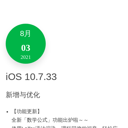
29
支持在知识星图中点击查看某个节点的笔记。
2021
支持在知识星图中预览笔记简介。
2021
优化：
Mac 9.5.2
Android 10.7.47
8月
性能优化，增强稳定性。
03
新增与优化
新增与优化
2021
全新「素材库-推荐素材」：
全新的推荐素材功能，海量精美图片丰富笔记内
-支持免费账户使用EverPEN。
4月
iOS 10.7.33
容。
-智能剪藏优化。
-修复了一些问题。
– 通过推荐素材一键创建笔记；
30
新增与优化
– 一键导入推荐素材到我的素材。
2021
全新「云字体库」：
【功能更新】
Version 6.21.87
推出云字体库功能，众精美字体可供选择。
全新「数学公式」功能出炉啦～～
– 支持在笔记中应用云字体库内提供的字体；
10月