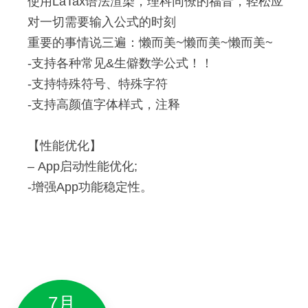
使用LaTax语法渲染，理科同僚的福音，轻松应
– 支持在笔记内应用本机字体；
新增与优化
对一切需要输入公式的时刻
26
– 在多人协作时，你使用的字体可以让所有协作者
重要的事情说三遍：懒而美~懒而美~懒而美~
2021
看见。
-支持各种常见&生僻数学公式！！
「
素材库
」
全新升级：
-支持特殊符号、特殊字符
全新「资源尊享包」：
Android 10.7.46
-支持高颜值字体样式，注释
更多素材格式、更多素材来源导入升级。
– 资源包推荐素材；
– 专享模板；
一键导入视频至“素材库”，一键播放。
新增与优化
【性能优化】
– 自定义笔记字体；
一键导入各类本地文件至“素材库”。
– App启动性能优化;
– 自定义笔记文字、表格颜色。
-增强App功能稳定性。
优化：
笔记分享功能升级：
全新「智能标签」功能：
-笔记的长图分享功能支持自定义二维码和自定义笔
– 通过智能语义分析可为你的笔记生成智能标签，
性能优化，增强稳定性。
记落款，让你分享的笔记与众不同。
助你提升内容归类效率。
4月
优化「智能摘要」功能：
性能优化：
7月
– 笔记可快速生成智能摘要，助你提高阅读效率。
-优化App启动性能;