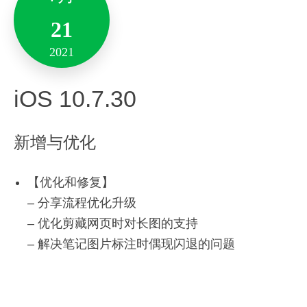
17
-增强App功能稳定性。
21
2021
其他优化：
– 性能优化，增强稳定性。
2021
Version 6.21.85
备注：此版本仅支持10.13及其以上系统版本。
iOS 10.7.30
新增与优化
感激你对印象笔记一直以来的支持，未来中国团队
10月
新增与优化
将持续更新版本以提升印象笔记的功能、视觉体
13
验。
全新「多人多屏动态编辑模式」功能：
【优化和修复】
2021
备注:此版本仅支持10.13及其以上系统版本。
– 分享流程优化升级
支持多人实时协同编辑啦！支持实时同步协作者
– 优化剪藏网页时对长图的支持
Android 10.7.44
的头像、光标、选中及编辑等操作，灵活控制协
– 解决笔记图片标注时偶现闪退的问题
5月
作权限，让你与好友高效协作！
20
新增与优化
全新协作体验：
2021