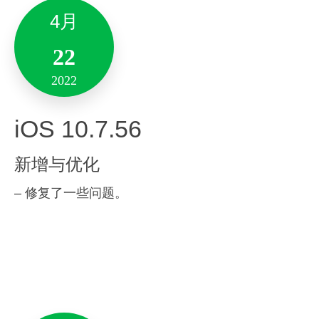
4月
22
2022
4月
4月
4月
iOS 10.7.56
15
26
13
新增与优化
2022
2022
2022
– 修复了一些问题。
Version 7.0.14
Android 10.7.70
Mac 9.5.21
新增与优化
新增与优化
新增与优化
-素材库优化了展现，能更容易的找到丰富的素材