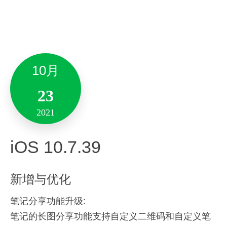
9月
新增与优化
17
8月
2021
03
-增加了剪藏入口
。
10月
2021
-修复了一些问题。
Mac 9.5.10
23
Version 6.22.28
2021
新增与优化
新增与优化
「笔记」功能升级
iOS 10.7.39
– 笔记支持期盼已久的演示模式。
1月
新增支持「智能鼠标专业版」：
新增与优化
其他优化：
25
– 性能优化，增强稳定性。
笔记分享功能升级:
语音打字实时翻译；
2022
笔记的长图分享功能支持自定义二维码和自定义笔
网页图文一键剪藏；
备注：此版本仅支持10.13及其以上系统版本。