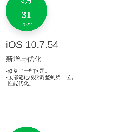
Android 10.7.69
3月
体验及性能优化：
3月
31
02
-解决了部分已知问题并增强了产品稳定性。
新增与优化
2022
2022
备注:此版本仅支持10.14及其以上系统版本。
iOS 10.7.54
Version 7.0.8
新增支持智能硬件【印象笔】：
– 支持将印象笔的离线数据在主页一键生成为个人
3月
新增与优化
笔记。
19
新增与优化
-修复了一些问题。
体验及性能优化
-顶部笔记模块调整到第一位。
– 解决了部分已知问题并增强了App功能稳定性。
2022
-性能优化。
EverNote 帐户 Markdown 入口优化。
Mac 9.5.19
客户端清单功能优化
。
新增与优化
1月
4月
体验及性能优化：