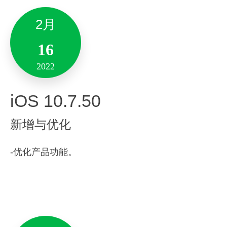
– 修复了一些问题
新增与优化
2月
Version 6.22.62
全新支持「印象智能笔」：
16
新增与优化
– 新增印象智能笔功能，支持实时书写、离线同步
2022
和保存笔记功能。
4月
iOS 10.7.50
性能优化：
「笔记」功能升级
：
01
新增与优化
新增支持插入腾讯会议模块，快捷预定会议，边
-优化了启动性能并增强了产品稳定性。
2022
开会边记录。
备注:此版本仅支持10.14及其以上系统版本。
-优化产品功能。
其他优化：
Android 10.7.66
性能优化，增强稳定性。
12月
新增与优化
31
11月