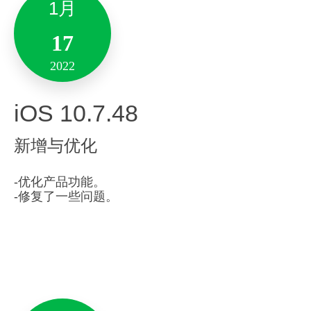
1月
2021
10
-「我的」增加「产品情报站」，产品最新功能和使
17
用方法可以在这里找到了。
Mac 9.5.16
2021
-顶部「笔记」放在了第一位。
2022
-修复了一些问题。
Version 6.22.57
新增与优化
iOS 10.7.48
「全新笔记」功能升级：
新增与优化
新增与优化
– 新增支持插入腾讯会议模块，快捷预定会议，边
3月
-优化产品功能。
开会边记录。
-修复了一些问题。
「隐私锁」功能优化：
23
「隐私锁」功能优化：
增加隐私锁使用引导，设置隐私锁更加便捷。
2022
– 增加隐私锁使用引导，设置隐私锁更加便捷。
其他优化：
Android 10.7.65
性能优化，增强稳定性。