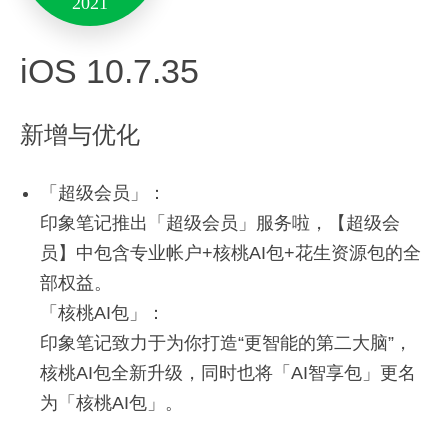
验。
2021
优化「智能摘要」功能：
备注:此版本仅支持10.13及其以上系统版本。
iOS 10.7.35
笔记可快速生成智能摘要，助你提高阅读效率。
8月
新增与优化
其他优化：
13
12月
性能优化，增强稳定性。
「超级会员」：
2021
16
印象笔记推出「超级会员」服务啦，【超级会
2021
员】中包含专业帐户+核桃AI包+花生资源包的全
5月
Mac 9.5.7
部权益。
26
Android 10.7.52
「核桃AI包」：
2021
新增与优化
印象笔记致力于为你打造“更智能的第二大脑”，
新增与优化
核桃AI包全新升级，同时也将「AI智享包」更名
「笔记」重磅上新：
Version 6.22.5
为「核桃AI包」。
笔记里可以创建和编辑大纲笔记和思维导图了。