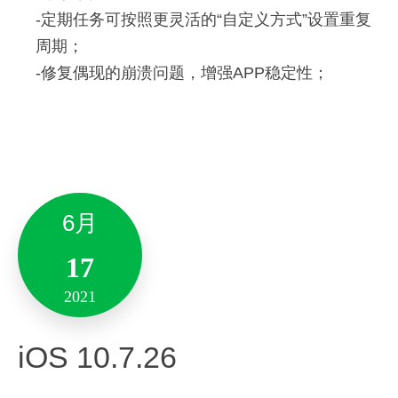
菜单被遮挡问题。
修复部分已知问题。
-定期任务可按照更灵活的“自定义方式”设置重复
周期；
其他优化:
9月
-修复偶现的崩溃问题，增强APP稳定性；
3月
04
– 性能优化，增强稳定性。
30
2021
备注：此版本仅支持10.13及其以上系统版本。
2021
Android 10.7.42
感激你对印象笔记一直以来的支持，未来中国团队
Version 6.21.73
将持续更新版本以提升印象笔记的功能、视觉体
6月
验。
新增与优化
17
新增与优化
备注:此版本仅支持10.13及其以上系统版本。
2021
「剪藏」功能升级
iOS 10.7.26
– 优化部分网站的剪藏效果，智能调整剪藏内容的
5月
新增「素材库-搜索」：
字体、行间距，并优化其中的图片位置，使剪藏文
支持对素材标题进行搜索；