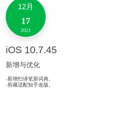
以对任何文字，和模块提建议意见，表达看法。
12月
Android 10.7.64
2021
协作者也同时可以针对你的看法，再进行自由表
达。
17
Mac 9.5.15
新增与优化
全新「@某人」功能，配套火爆出现～～
2021
「@某人」是多人协作场景中配合「评论」一起
新增与优化
使用的功能。你在评论内容的同时@他，他将立
iOS 10.7.45
刻收到站内通知，点击通知可以跳转到相应笔记
全新「轻记」功能：
-修复了一些问题。
看到你的互动。
新增与优化
– 轻记功能重磅上线。全新快捷的记录方式，无需
设置分类和标题，快速记录自己的每一个想法瞬
-新增扫译笔新词典。
9月
-剪藏适配知乎改版。
间。
26
全新「首页」功能：
2021
3月
– 支持自定义属于自己的功能首页。
Version 6.22.46
11