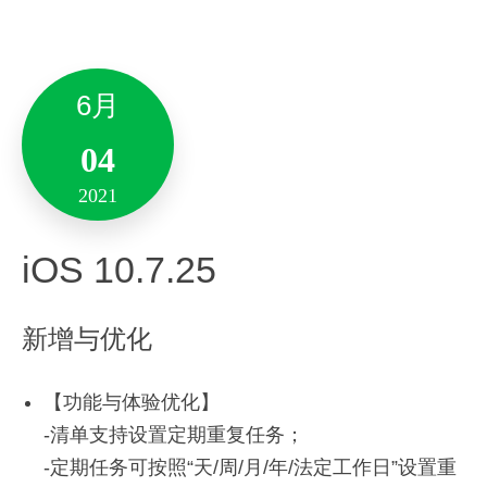
21
-支持在笔记侧边栏查看当前笔记的关联视图
2021
在笔记中进行录音时，可实时将语音转写成文
-支持在关联的笔记之间无缝跳转编辑 「知识星图」
字，边说边转，助你提升效率；
6月
Android 10.7.40
支持将素材库、普通笔记和笔记中的音频文件转
– 借助AI智能语义分析，知识星图将自动为你的笔
写成文字，精准识别，快速成稿；
04
记推荐关联关系，高效打造属于你的知识星图。
新增与优化
多场景支持：写小说、采访、会议记录的必备工
2021
具。
-支持通过AI智能语义分析和双向链接为笔记创建知
识星图
iOS 10.7.25
优化：
「超级会员」：
印象笔记推出「超级会员」服务啦，【超级会员】
-支持为全部笔记或单笔记本生成知识星图
性能优化，增强稳定性。
新增与优化
中包含专业帐户+核桃AI包+花生资源包的全部权
-支持将智能推荐链接一键生成为笔记双向链接
益。
3月
「核桃AI包」：
【功能与体验优化】
-支持在知识星图中点击查看某个节点的笔记
印象笔记致力于为你打造“更智能的第二大脑”，核桃
-清单支持设置定期重复任务；
03
AI包全新升级，同时也将「AI智享包」更名为「核
-定期任务可按照“天/周/月/年/法定工作日”设置重
-支持在知识星图中预览笔记简介 新增与优化