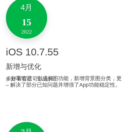
修复了一些问题。
了。
新增支持智能硬件【录音笔专业版】：
4月
– 八麦录音免费转写。
– 多个录音场景匹配。
-解决了部分已知问题并增强了产品稳定性。
15
3月
– 语音翻译实时转写。
备注:此版本仅支持10.14及其以上系统版本。
2022
17
体验及性能优化
– 解决了部分已知问题并增强了App功能稳定性。
2022
iOS 10.7.55
3月
Version 7.0.10
新增与优化
29
– 分享笔记，生成长图功能，新增背景图分类，更多好看背景可以选择。
2022
– 解决了部分已知问题并增强了App功能稳定性。
新增与优化
4月
Mac 9.5.20
22
2022
客户端思维导图分享功能优化。
新增与优化