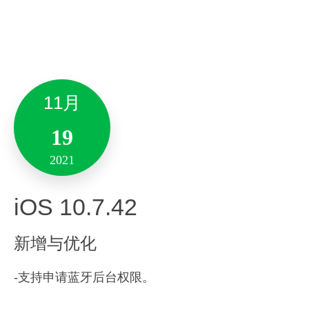
新增与优化
距。
性能优化：
8月
3月
-优化了启动性能并增强了产品稳定性。
24
11月
备注:此版本仅支持10.13及其以上系统版本。
04
2021
19
2022
2021
Version 6.22.36
10月
Android 10.7.61
17
iOS 10.7.42
新增与优化
2021
新增与优化
新增与优化
Mac 9.5.12
「
超级会员
」
：
-支持申请蓝牙后台权限。
-清单支持日历功能。
-优化了深度搜索相关功能。
印象笔记推出「超级会员」服务啦，「超级会员」