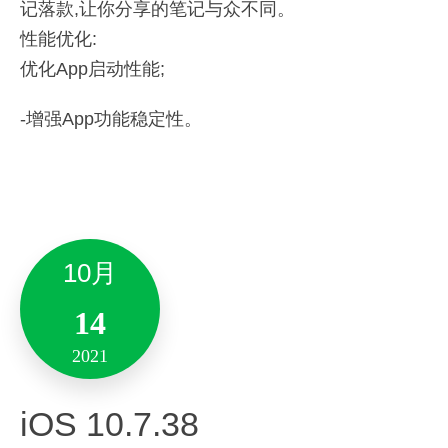
记
落款,让你分享的笔记与众不同。
语音指令轻松识别；
Android 10.7.57
性能优化:
感激你对印象笔记一直以来的支持，未来中国团队
网页图片文字识别；
优化App启动性能;
将持续更新版本以提升印象笔记的功能、视觉体
截图功能一键开启。
验。
新增与优化
其他优化：
-增强App功能稳定性。
备注:此版本仅支持10.13及其以上系统版本。
性能优化，增强稳定性。
-支持兼容64位机
。
-修复了一些硬件支持的问题。
8月
6月
31
10月
17
2021
14
2021
2021
Mac 9.5.9
Version 6.22.14
1月
iOS 10.7.38
新增与优化