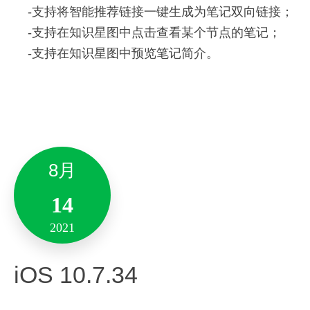
性能优化，增强稳定性。
新增与优化
-支持将智能推荐链接一键生成为笔记双向链接；
7月
-支持在知识星图中点击查看某个节点的笔记；
28
-支持在知识星图中预览笔记简介。
5月
-华为固件支持。
2021
20
-支持EverPEN 4.0。
-修复了一些问题。
2021
Mac 9.5.6
Version 6.22.0
8月
新增与优化
14
新增与优化
全新「数学公式」功能出炉啦～～
2021
使用LaTex语法渲染，理科同僚的福音，轻松应对一
11月
切需要输入公式的时刻
全新「双向链接」、「知识星图」功能上线：
iOS 10.7.34
19
重要的事情说三遍：懒而美~懒而美~懒而美~
-支持各种常见&生僻数学公式！！
2021
「双向链接」-为笔记创建双向链接关系，轻松发现