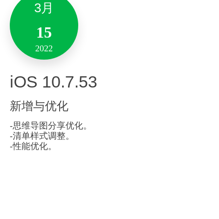
3月
20
14
-解决了部分已知问题并增强了产品稳定性。
15
2022
2022
备注:此版本仅支持10.14及其以上系统版本。
2022
Version 7.0.2
Android 10.7.68
iOS 10.7.53
1月
新增与优化
新增与优化
28
新增与优化
-思维导图分享优化。
2022
客户端「全新界面」全新
：
-清单样式调整。
-性能优化。
界面全新升级，新的外观，新的体验。
Mac 9.5.18
– 分享笔记，生成长图功能，新增背景图分类，更
多好看背景可以选择。
侧边栏样式重构，视觉更美观。
– 解决了部分已知问题并增强了App功能稳定性。
顶部工具栏重构，层级更简洁，功能更强大。
新增与优化
全新「首页」功能
：
体验及性能优化：