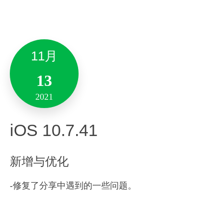
新增与优化
中包含专业帐户+核桃AI包+花生资源包的全部权
修复了一些bug。
益。
备注:此版本仅支持10.13及其以上系统版本。
「
核桃AI包
」
：
11月
印象笔记致力于为你打造“更智能的第二大脑”，核桃
13
9月
2月
AI包全新升级，同时也将「AI智享包」更名为「核
2021
27
桃AI包」。
24
2021
iOS 10.7.41
2022
8月
Android 10.7.60
Mac 9.5.11
新增与优化
19
2021
-修复了分享中遇到的一些问题。
新增与优化
新增与优化
Version 6.22.32
笔记全新「富文本评论」、「模块评论」功能火爆