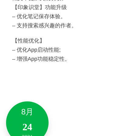
「超级会员」：
【印象识堂】功能升级
印象笔记推出「超级会员」服务啦，「超级会员」
支持在笔记应用云字体库内提供的字体；
– 优化笔记保存体验。
中包含专业帐户+核桃AI包+花生资源包的全部权
支持在笔记内应用本机字体；
– 支持搜索感兴趣的作者。
益。
12月
在多人协作时，你使用的字体可以让所有协作者
「核桃AI包」：
看见。
【性能优化】
27
印象笔记致力于为你打造“更智能的第二大脑”，核桃
– 优化App启动性能;
全新「资源尊享包」：
AI包全新升级，同时也将「AI智享包」更名为「核
2021
– 增强App功能稳定性。
桃AI包」。
资源包推荐素材；
Android 10.7.54
专享模板；
其他优化：
自定义笔记字体；
– 性能优化，增强稳定性。
新增与优化
自定义笔记文字、表格颜色。
备注：此版本仅支持10.13及其以上系统版本。
全新「智能标签」功能：
8月
感激你对印象笔记一直以来的支持，未来中国团队
-修复了一些问题。
24
通过智能语义分析可为你的笔记生成智能标签，
将持续更新版本以提升印象笔记的功能、视觉体
助你提升内容归类效率。