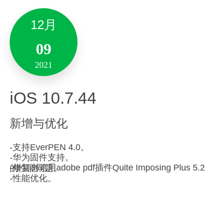
其他优化：
2022
12月
新增与优化
– 优化了多人多屏动态编辑模式功能，解决了部分
已知问题。
Android 10.7.63
09
– 性能优化，增强稳定性。
「笔记」功能升级：
2021
新增与优化
备注:此版本仅支持10.14及其以上系统版本。
支持期盼已久的演示模式。
iOS 10.7.44
其他优化：
-思维导图分享优化。
新增与优化
11月
-清单样式调整。
性能优化，增强稳定性。
-修复了智能耳机硬件支持的一些问题。
02
-支持EverPEN 4.0。
-华为固件支持。
-修复浏览用adobe pdf插件Quite Imposing Plus 5.2 的性能
问题。
9月
2021
-性能优化。
09
Mac 9.5.14
2021