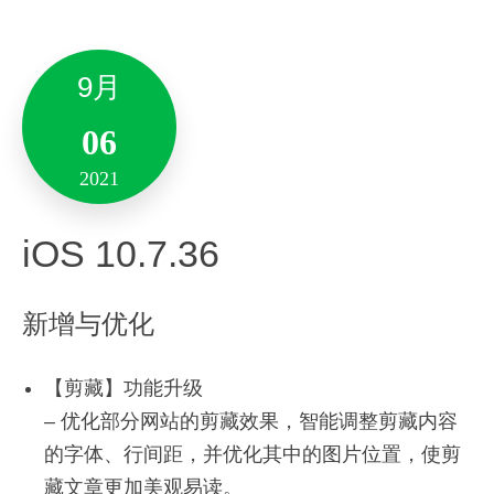
感激你对印象笔记一直以来的支持，未来中国团队
1月
将持续更新版本以提升印象笔记的功能、视觉体
Version 6.22.10
验。
9月
04
新增与优化
备注:此版本仅支持10.13及其以上系统版本。
2022
06
2021
Android 10.7.55
全新「素材库-推荐素材」：
8月
19
iOS 10.7.36
全新的推荐素材功能，海量精美图片丰富笔记内
新增与优化
2021
容。
新增与优化
通过推荐素材一键创建笔记；
Mac 9.5.8
-新增支持智能耳机EverBUDS的相关功能。
一键导入推荐素材到我的素材。
【剪藏】功能升级
-修复印象笔记收藏夹的一些问题
。
– 优化部分网站的剪藏效果，智能调整剪藏内容
全新「云字体库」：
新增与优化
的字体、行间距，并优化其中的图片位置，使剪
推出云字体库功能，众精美字体可供选择。
藏文章更加美观易读。